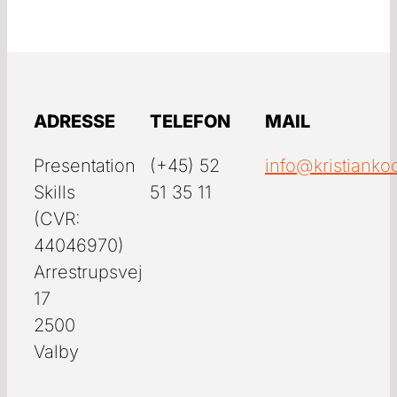
ADRESSE
TELEFON
MAIL
Presentation
(+45) 52
info@kristianko
Skills
51 35 11
(CVR:
44046970)
Arrestrupsvej
17
2500
Valby