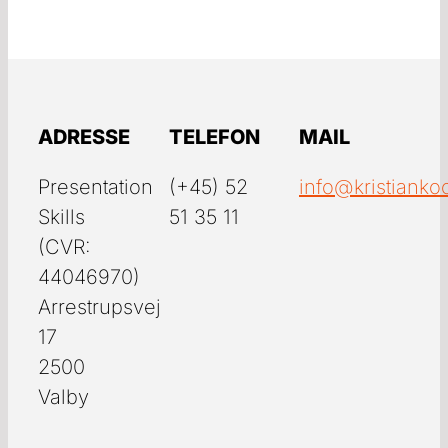
ADRESSE
TELEFON
MAIL
Presentation
(+45) 52
info@kristianko
Skills
51 35 11
(CVR:
44046970)
Arrestrupsvej
17
2500
Valby