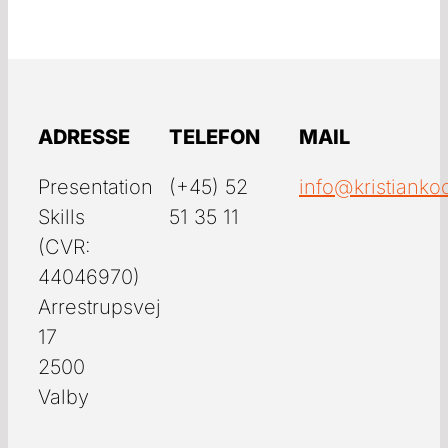
ADRESSE
TELEFON
MAIL
Presentation
(+45) 52
info@kristianko
Skills
51 35 11
(CVR:
44046970)
Arrestrupsvej
17
2500
Valby