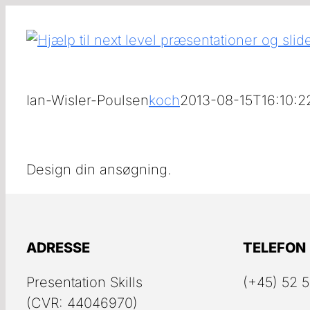
Skip
to
content
Ian-Wisler-Poulsen
koch
2013-08-15T16:10:2
Design din ansøgning.
ADRESSE
TELEFON
Presentation Skills
(+45) 52 5
(CVR: 44046970)