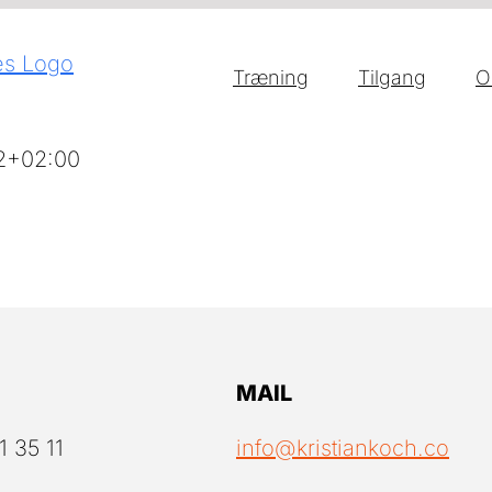
Træning
Tilgang
O
2+02:00
MAIL
1 35 11
info@kristiankoch.co