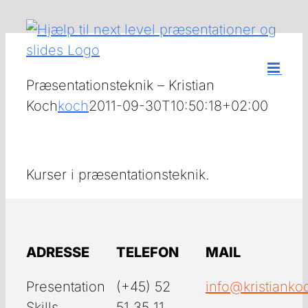
Skip
to
content
Præsentationsteknik – Kristian
Koch
koch
2011-09-30T10:50:18+02:00
Kurser i præsentationsteknik.
ADRESSE
TELEFON
MAIL
Presentation
(+45) 52
info@kristianko
Skills
51 35 11