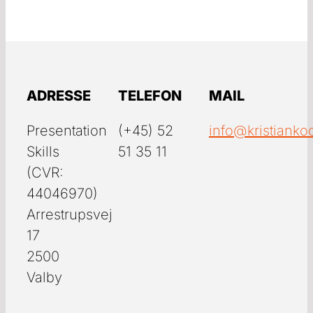
ADRESSE
TELEFON
MAIL
Presentation
(+45) 52
info@kristianko
Skills
51 35 11
(CVR:
44046970)
Arrestrupsvej
17
2500
Valby