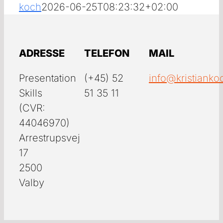
koch
2026-06-25T08:23:32+02:00
ADRESSE
TELEFON
MAIL
Presentation
(+45) 52
info@kristianko
Skills
51 35 11
(CVR:
44046970)
Arrestrupsvej
17
2500
Valby