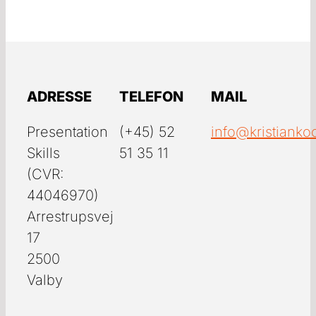
ADRESSE
TELEFON
MAIL
Presentation
(+45) 52
info@kristianko
Skills
51 35 11
(CVR:
44046970)
Arrestrupsvej
17
2500
Valby