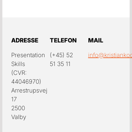
ADRESSE
TELEFON
MAIL
Presentation
(+45) 52
info@kristianko
Skills
51 35 11
(CVR:
44046970)
Arrestrupsvej
17
2500
Valby