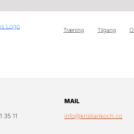
Træning
Tilgang
O
MAIL
1 35 11
info@kristiankoch.co