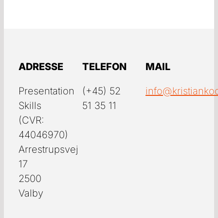
ADRESSE
TELEFON
MAIL
Presentation
(+45) 52
info@kristianko
Skills
51 35 11
(CVR:
44046970)
Arrestrupsvej
17
2500
Valby