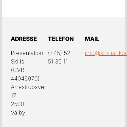
ADRESSE
TELEFON
MAIL
Presentation
(+45) 52
info@kristianko
Skills
51 35 11
(CVR:
44046970)
Arrestrupsvej
17
2500
Valby