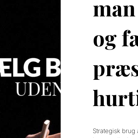
man 
og f
præs
hurt
Strategisk brug 