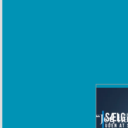
“Jeg hå