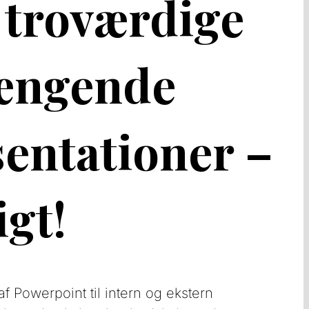
troværdige
ængende
entationer –
igt!
af Powerpoint til intern og ekstern