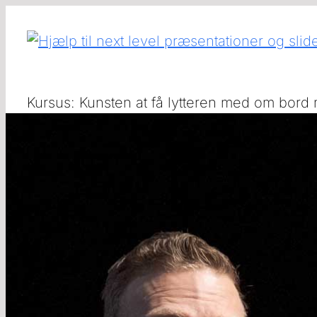
Skip
to
content
Kursus: Kunsten at få lytteren med om bord