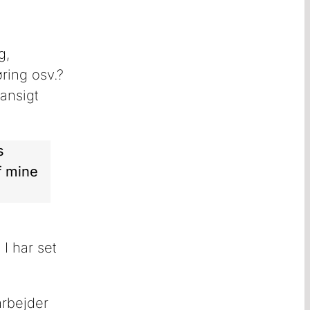
g,
ring osv.?
ansigt
s
f mine
I har set
arbejder