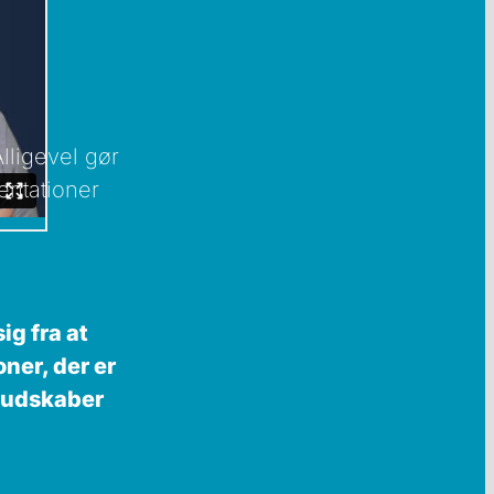
lligevel
gør
entationer
ig fra at
ner, der er
 budskaber