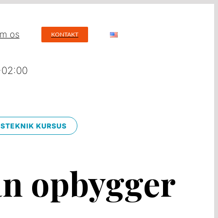
m os
KONTAKT
+02:00
STEKNIK KURSUS
n opbygger